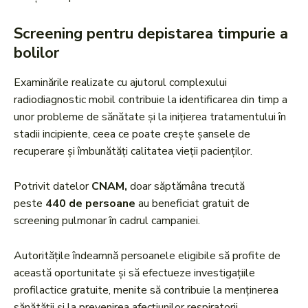
Screening pentru depistarea timpurie a
bolilor
Examinările realizate cu ajutorul complexului
radiodiagnostic mobil contribuie la identificarea din timp a
unor probleme de sănătate și la inițierea tratamentului în
stadii incipiente, ceea ce poate crește șansele de
recuperare și îmbunătăți calitatea vieții pacienților.
Potrivit datelor
CNAM,
doar săptămâna trecută
peste
440 de persoane
au beneficiat gratuit de
screening pulmonar în cadrul campaniei.
Autoritățile îndeamnă persoanele eligibile să profite de
această oportunitate și să efectueze investigațiile
profilactice gratuite, menite să contribuie la menținerea
sănătății și la prevenirea afecțiunilor respiratorii.