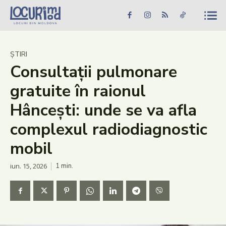
Caută în site...
Căutare
Caută în site...
Căutare
Știri
ȘTIRI
Consultații pulmonare
Evenimente
gratuite în raionul
Dezvoltare rurală
Hâncești: unde se va afla
Turism
complexul radiodiagnostic
Vinării
mobil
Patrimoniu
iun. 15, 2026
1
min.
Produs Acasă