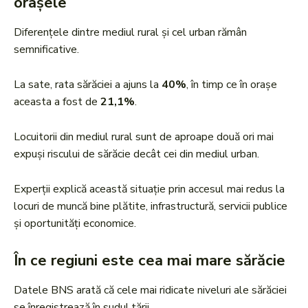
orașele
Diferențele dintre mediul rural și cel urban rămân
semnificative.
La sate, rata sărăciei a ajuns la
40%
, în timp ce în orașe
aceasta a fost de
21,1%
.
Locuitorii din mediul rural sunt de aproape două ori mai
expuși riscului de sărăcie decât cei din mediul urban.
Experții explică această situație prin accesul mai redus la
locuri de muncă bine plătite, infrastructură, servicii publice
și oportunități economice.
În ce regiuni este cea mai mare sărăcie
Datele BNS arată că cele mai ridicate niveluri ale sărăciei
se înregistrează în sudul țării.