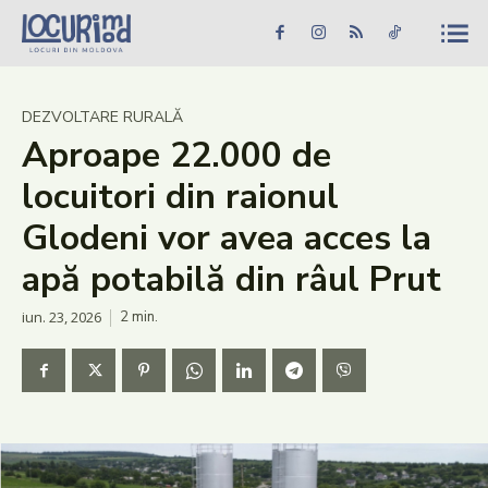
Caută în site...
Căutare
Caută în site...
Căutare
Știri
DEZVOLTARE RURALĂ
Aproape 22.000 de
Evenimente
locuitori din raionul
Dezvoltare rurală
Glodeni vor avea acces la
Turism
apă potabilă din râul Prut
Vinării
iun. 23, 2026
2
min.
Patrimoniu
Produs Acasă