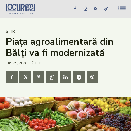
Caută în site...
Căutare
Caută în site...
Căutare
Știri
ȘTIRI
Piața agroalimentară din
Evenimente
Bălți va fi modernizată
Dezvoltare rurală
iun. 29, 2026
2
min.
Turism
Vinării
Patrimoniu
Produs Acasă