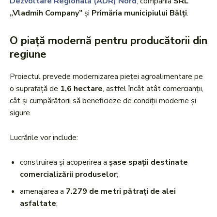
Dezvoltare Regională (ADR) Nord
,
compania
SRL
„Vladmih Company”
și
Primăria municipiului Bălți
.
O piață modernă pentru producătorii din
regiune
Proiectul prevede modernizarea pieței agroalimentare pe
o suprafață de
1,6 hectare
, astfel încât atât comercianții,
cât și cumpărătorii să beneficieze de condiții moderne și
sigure.
Lucrările vor include:
construirea și acoperirea a
șase spații destinate
comercializării produselor
;
amenajarea a
7.279 de metri pătrați de alei
asfaltate
;