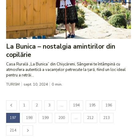
La Bunica – nostalgia amintirilor din
copilărie
Casa Rurală „La Bunica” din Chișcăreni, Sângerei te întâmpină cu
atmosfera autentică a vacanțelor petrecute la țară, fiind un loc ideal
pentru a retrăi...
TURISM
sept. 10, 2024
0
min.
1
2
3
…
194
195
196
197
198
199
200
…
212
213
214