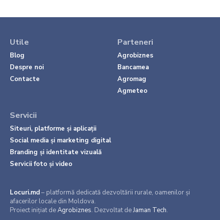
Utile
Parteneri
Blog
Agrobiznes
Despre noi
Bancamea
Contacte
Agromag
Agmeteo
Servicii
Siteuri, platforme și aplicații
Social media și marketing digital
Branding și identitate vizuală
Servicii foto și video
Locuri.md
– platformă dedicată dezvoltării rurale, oamenilor și
afacerilor locale din Moldova.
Proiect inițiat de
Agrobiznes
. Dezvoltat de
Jaman Tech
.