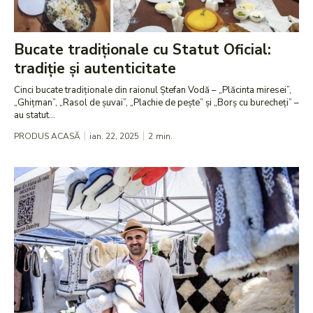
Bucate tradiționale cu Statut Oficial:
tradiție și autenticitate
Cinci bucate tradiționale din raionul Ștefan Vodă – „Plăcinta miresei”,
„Ghițman”, „Rasol de șuvai”, „Plachie de pește” și „Borș cu burecheți” –
au statut...
PRODUS ACASĂ
ian. 22, 2025
2
min.