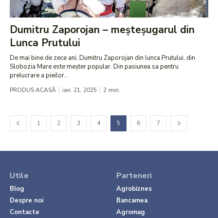
Dumitru Zaporojan – meșteșugarul din
Lunca Prutului
De mai bine de zece ani, Dumitru Zaporojan din lunca Prutului, din
Slobozia Mare este meșter popular. Din pasiunea sa pentru
prelucrare a pieilor...
PRODUS ACASĂ
ian. 21, 2025
2
min.
1
2
3
4
5
6
7
Utile
Parteneri
Blog
Agrobiznes
Despre noi
Bancamea
Contacte
Agromag