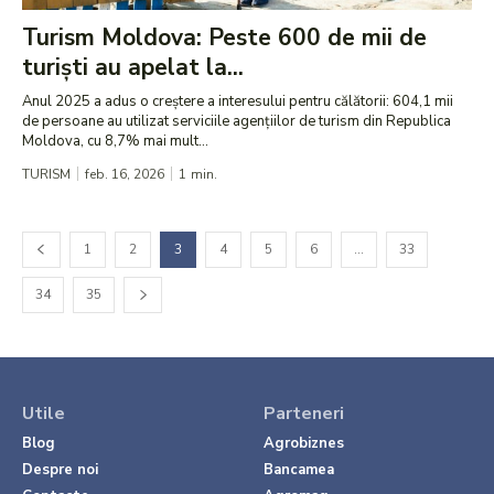
Turism Moldova: Peste 600 de mii de
turiști au apelat la...
Anul 2025 a adus o creștere a interesului pentru călătorii: 604,1 mii
de persoane au utilizat serviciile agențiilor de turism din Republica
Moldova, cu 8,7% mai mult...
TURISM
feb. 16, 2026
1
min.
1
2
3
4
5
6
…
33
34
35
Utile
Parteneri
Blog
Agrobiznes
Despre noi
Bancamea