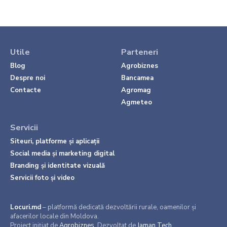
Utile
Parteneri
Blog
Agrobiznes
Despre noi
Bancamea
Contacte
Agromag
Agmeteo
Servicii
Siteuri, platforme și aplicații
Social media și marketing digital
Branding și identitate vizuală
Servicii foto și video
Locuri.md
– platformă dedicată dezvoltării rurale, oamenilor și
afacerilor locale din Moldova.
Proiect inițiat de
Agrobiznes
. Dezvoltat de
Jaman Tech
.