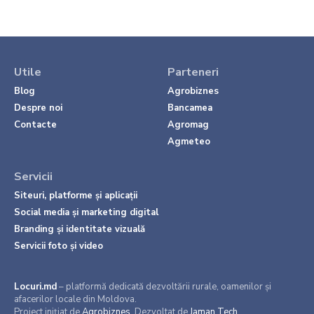
Utile
Parteneri
Blog
Agrobiznes
Despre noi
Bancamea
Contacte
Agromag
Agmeteo
Servicii
Siteuri, platforme și aplicații
Social media și marketing digital
Branding și identitate vizuală
Servicii foto și video
Locuri.md
– platformă dedicată dezvoltării rurale, oamenilor și
afacerilor locale din Moldova.
Proiect inițiat de
Agrobiznes
. Dezvoltat de
Jaman Tech
.