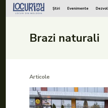
Știri
Evenimente
Dezvol
Caută în site...
Caută în site...
Știri
Brazi naturali
Evenimente
Dezvoltare rurală
Turism
Vinării
Articole
Patrimoniu
Produs Acasă