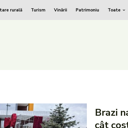
tare rurală
Turism
Vinării
Patrimoniu
Toate
Brazi n
cât cost