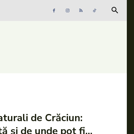
Căutare
Căutare
aturali de Crăciun:
ă și de unde pot fi...