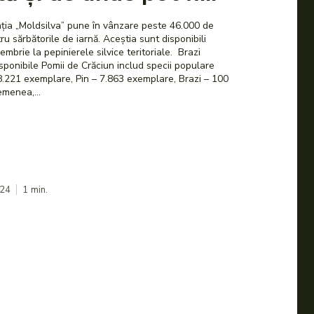
ția „Moldsilva” pune în vânzare peste 46.000 de
ru sărbătorile de iarnă. Aceștia sunt disponibili
rie la pepinierele silvice teritoriale. Brazi
n includ specii populare
 De asemenea,...
024
1
min.