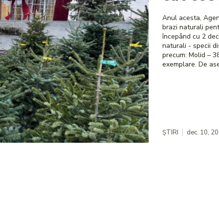
Anul acesta, Agen
brazi naturali pent
începând cu 2 decemb
naturali - specii disponibile Pomii de Crăciu
precum: Molid – 38.221 exemplare, Pin – 7.863 exemplare, Brazi – 100
exemplare.
ȘTIRI
dec. 10, 2