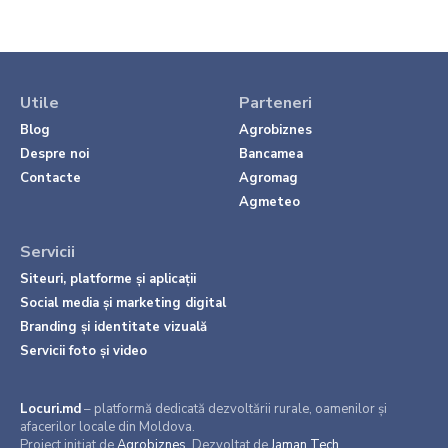
Utile
Parteneri
Blog
Agrobiznes
Despre noi
Bancamea
Contacte
Agromag
Agmeteo
Servicii
Siteuri, platforme și aplicații
Social media și marketing digital
Branding și identitate vizuală
Servicii foto și video
Locuri.md
– platformă dedicată dezvoltării rurale, oamenilor și
afacerilor locale din Moldova.
Proiect inițiat de
Agrobiznes
. Dezvoltat de
Jaman Tech
.