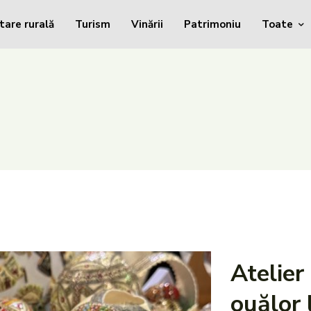
tare rurală
Turism
Vinării
Patrimoniu
Toate
Atelier
ouălor 