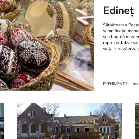
Edineț
Sărbătoarea Paștel
semnificație momen
și o bogată moștenire de t
reprezentative sim
EVENIMENTE
mar