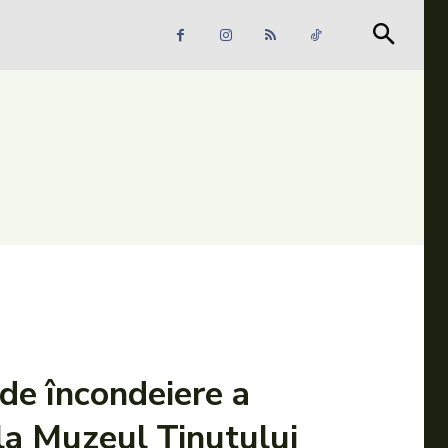
Căutare
Căutare
 de încondeiere a
la Muzeul Ținutului