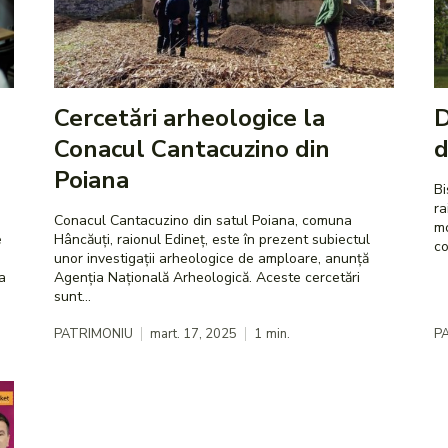
Cercetări arheologice la
D
Conacul Cantacuzino din
d
Poiana
Bi
ra
Conacul Cantacuzino din satul Poiana, comuna
mo
e
Hâncăuți, raionul Edineț, este în prezent subiectul
unor investigații arheologice de amploare, anunță
a
Agenția Națională Arheologică. Aceste cercetări
sunt...
PATRIMONIU
mart. 17, 2025
1
min.
P