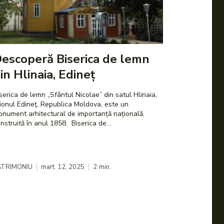
escoperă Biserica de lemn
in Hlinaia, Edineț
serica de lemn „Sfântul Nicolae” din satul Hlinaia,
ionul Edineț, Republica Moldova, este un
nument arhitectural de importanță națională,
construită în anul 1858. Biserica de...
ATRIMONIU
mart. 12, 2025
2
min.