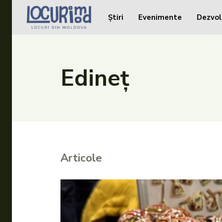
Știri
Evenimente
Dezvol
Caută în site...
Caută în site...
Știri
Edineț
Evenimente
Dezvoltare rurală
Turism
Vinării
Articole
Patrimoniu
Produs Acasă