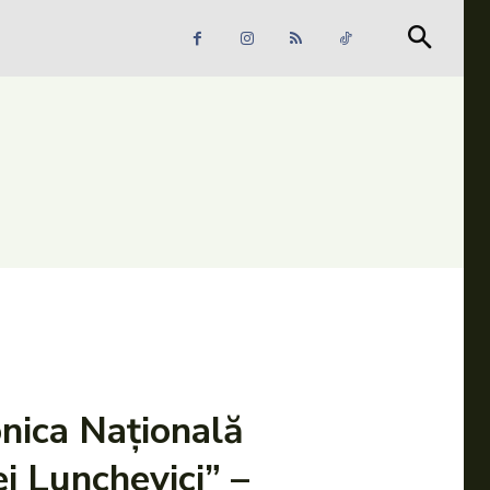
Căutare
Căutare
nica Națională
i Lunchevici” –