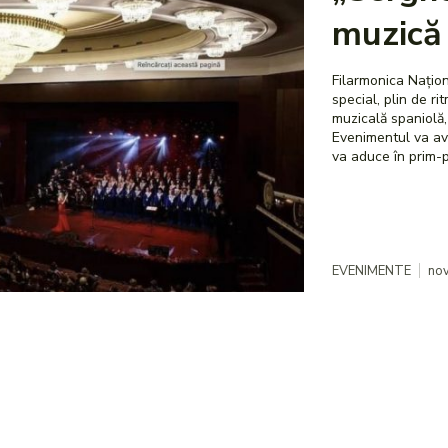
muzică 
Filarmonica Națion
special, plin de ri
muzicală spaniolă,
Evenimentul va ave
va aduce în prim-p
EVENIMENTE
nov