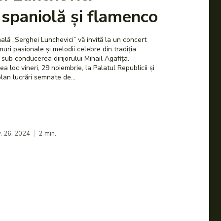
spaniolă și flamenco
ală „Serghei Lunchevici” vă invită la un concert
tmuri pasionale și melodii celebre din tradiția
 sub conducerea dirijorului Mihail Agafița.
a loc vineri, 29 noiembrie, la Palatul Republicii și
lan lucrări semnate de...
. 26, 2024
2
min.