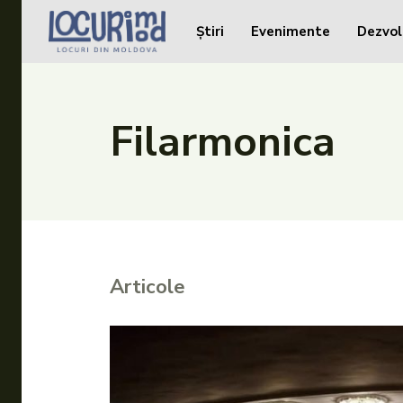
Știri
Evenimente
Dezvol
Caută în site...
Caută în site...
Știri
Filarmonica
Evenimente
Dezvoltare rurală
Turism
Vinării
Articole
Patrimoniu
Produs Acasă