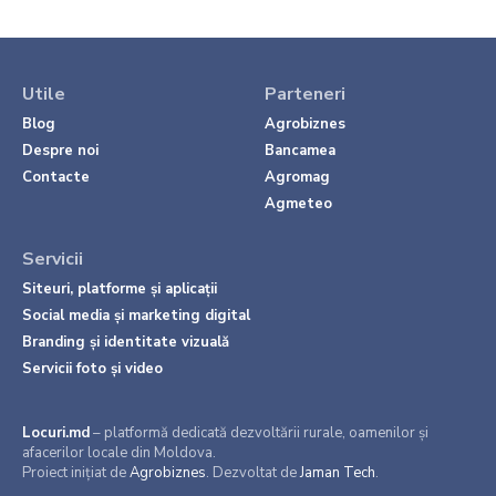
Utile
Parteneri
Blog
Agrobiznes
Despre noi
Bancamea
Contacte
Agromag
Agmeteo
Servicii
Siteuri, platforme și aplicații
Social media și marketing digital
Branding și identitate vizuală
Servicii foto și video
Locuri.md
– platformă dedicată dezvoltării rurale, oamenilor și
afacerilor locale din Moldova.
Proiect inițiat de
Agrobiznes
. Dezvoltat de
Jaman Tech
.