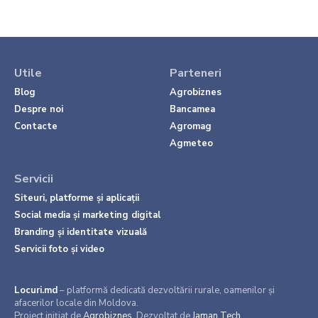
Utile
Parteneri
Blog
Agrobiznes
Despre noi
Bancamea
Contacte
Agromag
Agmeteo
Servicii
Siteuri, platforme și aplicații
Social media și marketing digital
Branding și identitate vizuală
Servicii foto și video
Locuri.md
– platformă dedicată dezvoltării rurale, oamenilor și
afacerilor locale din Moldova.
Proiect inițiat de
Agrobiznes
. Dezvoltat de
Jaman Tech
.