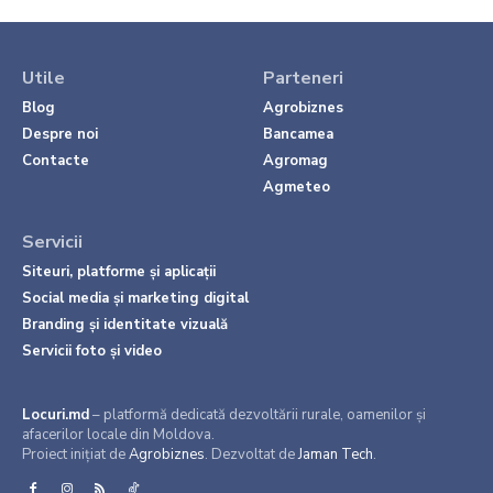
Utile
Parteneri
Blog
Agrobiznes
Despre noi
Bancamea
Contacte
Agromag
Agmeteo
Servicii
Siteuri, platforme și aplicații
Social media și marketing digital
Branding și identitate vizuală
Servicii foto și video
Locuri.md
– platformă dedicată dezvoltării rurale, oamenilor și
afacerilor locale din Moldova.
Proiect inițiat de
Agrobiznes
. Dezvoltat de
Jaman Tech
.