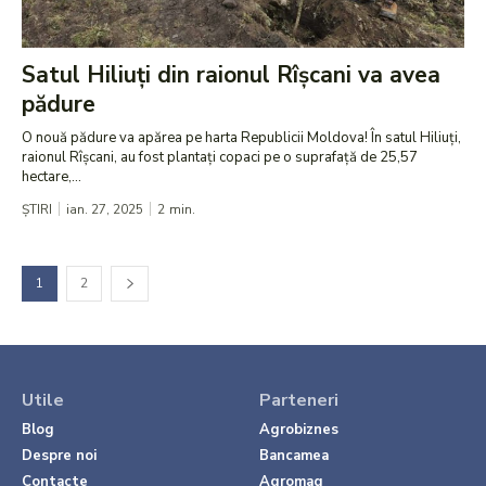
Satul Hiliuți din raionul Rîșcani va avea
pădure
O nouă pădure va apărea pe harta Republicii Moldova! În satul Hiliuți,
raionul Rîșcani, au fost plantați copaci pe o suprafață de 25,57
hectare,...
ȘTIRI
ian. 27, 2025
2
min.
1
2
Utile
Parteneri
Blog
Agrobiznes
Despre noi
Bancamea
Contacte
Agromag