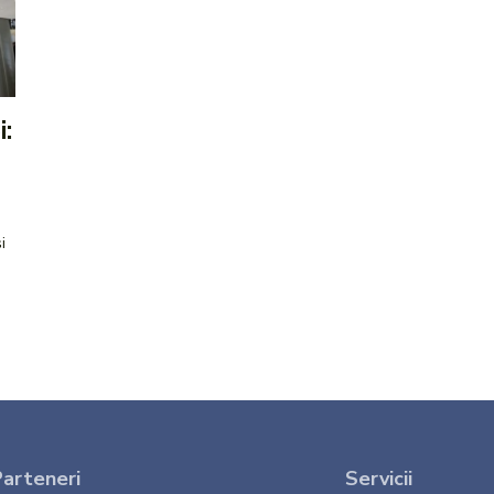
:
i
arteneri
Servicii