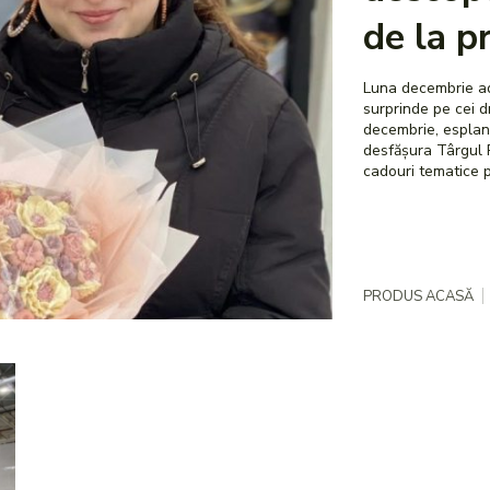
de la pr
Luna decembrie ad
surprinde pe cei dragi cu
decembrie, esplana
desfășura Târgul Produ
cadouri tematice pe
PRODUS ACASĂ