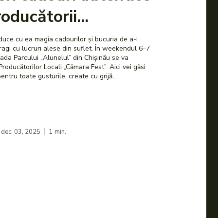
oducătorii...
uce cu ea magia cadourilor și bucuria de a-i
 lucruri alese din suflet. În weekendul 6–7
da Parcului „Alunelul” din Chișinău se va
cătorilor Locali „Cămara Fest”. Aici vei găsi
ntru toate gusturile, create cu grijă...
dec. 03, 2025
1
min.