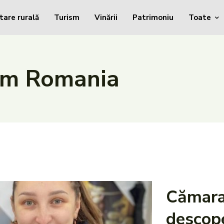
tare rurală
Turism
Vinării
Patrimoniu
Toate
ism Romania
Cămara
descope