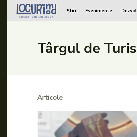
Știri
Evenimente
Dezvol
Caută în site...
Caută în site...
Știri
Târgul de Tur
Evenimente
Dezvoltare rurală
Turism
Vinării
Articole
Patrimoniu
Produs Acasă