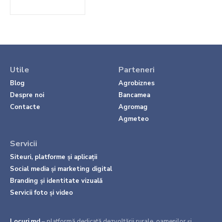
Utile
Parteneri
Blog
Agrobiznes
Despre noi
Bancamea
Contacte
Agromag
Agmeteo
Servicii
Siteuri, platforme și aplicații
Social media și marketing digital
Branding și identitate vizuală
Servicii foto și video
Locuri.md
– platformă dedicată dezvoltării rurale, oamenilor și