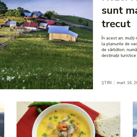
sunt ma
trecut
În acest an, mulți
la planurile de vacanță pentru P
de sărbători, numă
destinații turistic
ȘTIRI
mart. 16, 