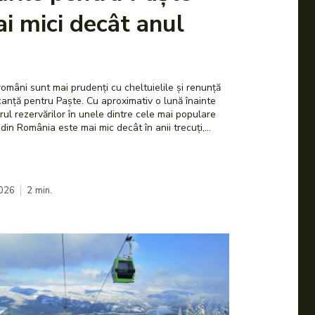
i mici decât anul
 români sunt mai prudenți cu cheltuielile și renunță
aște. Cu aproximativ o lună înainte
rul rezervărilor în unele dintre cele mai populare
e din România este mai mic decât în anii trecuți,...
2026
2
min.