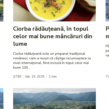
Ciorba rădăuțeană, în topul
P
celor mai bune mâncăruri din
m
lume
Pâ
pe
Ciorba rădăuțeană este un preparat tradițional
va
românesc care a reușit să câștige recunoaștere la
nivel internațional, fiind inclusă în topul celor mai
bune 100...
ȘTIRI
feb. 19, 2025
2
min.
T