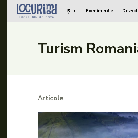
Știri
Evenimente
Dezvol
Caută în site...
Caută în site...
Știri
Turism Romani
Evenimente
Dezvoltare rurală
Turism
Vinării
Articole
Patrimoniu
Produs Acasă