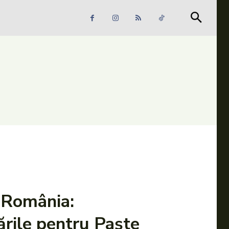
Căutare
Căutare
 România:
rile pentru Paște