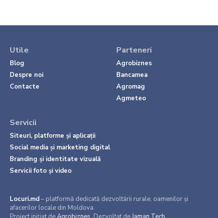
Utile
Parteneri
Blog
Agrobiznes
Despre noi
Bancamea
Contacte
Agromag
Agmeteo
Servicii
Siteuri, platforme și aplicații
Social media și marketing digital
Branding și identitate vizuală
Servicii foto și video
Locuri.md
– platformă dedicată dezvoltării rurale, oamenilor și
afacerilor locale din Moldova.
Proiect inițiat de
Agrobiznes
. Dezvoltat de
Jaman Tech
.