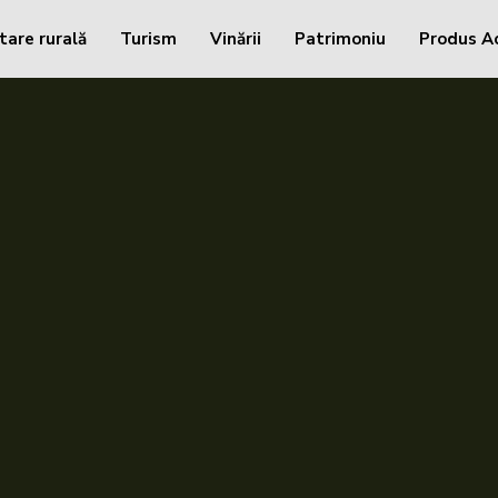
tare rurală
Turism
Vinării
Patrimoniu
Produs A