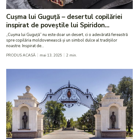
Cușma lui Guguță – desertul copilăriei
inspirat de poveștile lui Spiridon...
„Cușma lui Guguță” nu este doar un desert, ci o adevărată fereastră
spre copilăria moldovenească și un simbol dulce al tradițiilor
noastre. Inspirat de...
PRODUS ACASĂ
mai 13, 2025
2
min.