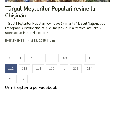
Târgul Meșterilor Populari revine la
Chișinău
Târgul Meșterilor Populari revine pe 17 mai, la Muzeul Național de
Etnografie și Istorie Naturală, cu meșteșuguri autentice, ateliere și
spectacole, într-o zi dedicată...
EVENIMENTE
mai 13, 2025
1
min.
1
2
3
…
109
110
111
112
113
114
115
…
213
214
215
Urmărește-ne pe Facebook