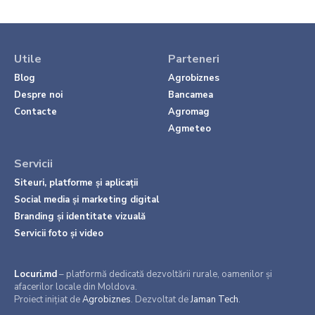
Utile
Parteneri
Blog
Agrobiznes
Despre noi
Bancamea
Contacte
Agromag
Agmeteo
Servicii
Siteuri, platforme și aplicații
Social media și marketing digital
Branding și identitate vizuală
Servicii foto și video
Locuri.md
– platformă dedicată dezvoltării rurale, oamenilor și
afacerilor locale din Moldova.
Proiect inițiat de
Agrobiznes
. Dezvoltat de
Jaman Tech
.