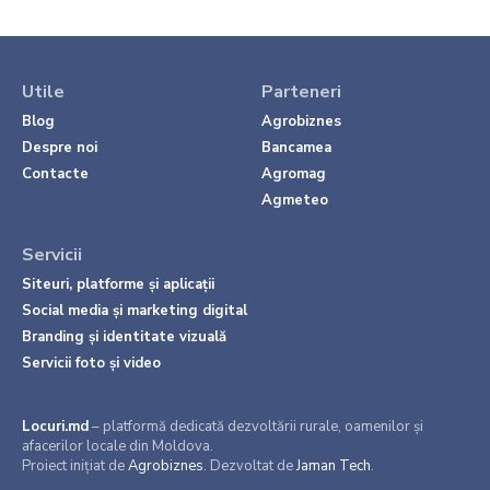
Utile
Parteneri
Blog
Agrobiznes
Despre noi
Bancamea
Contacte
Agromag
Agmeteo
Servicii
Siteuri, platforme și aplicații
Social media și marketing digital
Branding și identitate vizuală
Servicii foto și video
Locuri.md
– platformă dedicată dezvoltării rurale, oamenilor și
afacerilor locale din Moldova.
Proiect inițiat de
Agrobiznes
. Dezvoltat de
Jaman Tech
.