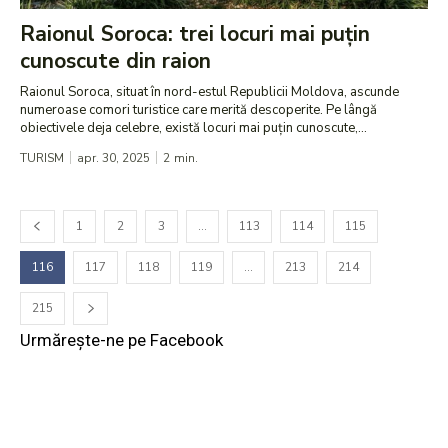
Raionul Soroca: trei locuri mai puțin
cunoscute din raion
Raionul Soroca, situat în nord-estul Republicii Moldova, ascunde
numeroase comori turistice care merită descoperite. Pe lângă
obiectivele deja celebre, există locuri mai puțin cunoscute,...
TURISM
apr. 30, 2025
2
min.
1
2
3
…
113
114
115
116
117
118
119
…
213
214
215
Urmărește-ne pe Facebook