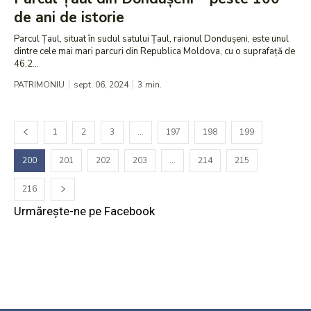
de ani de istorie
Parcul Țaul, situat în sudul satului Țaul, raionul Dondușeni, este unul
dintre cele mai mari parcuri din Republica Moldova, cu o suprafață de
46,2...
PATRIMONIU
sept. 06, 2024
3
min.
1
2
3
…
197
198
199
200
201
202
203
…
214
215
216
Urmărește-ne pe Facebook