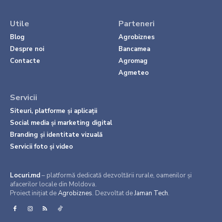
Utile
Parteneri
Blog
Agrobiznes
Despre noi
Bancamea
Contacte
Agromag
Agmeteo
Servicii
Siteuri, platforme și aplicații
Social media și marketing digital
Branding și identitate vizuală
Servicii foto și video
Locuri.md
– platformă dedicată dezvoltării rurale, oamenilor și
afacerilor locale din Moldova.
Proiect inițiat de
Agrobiznes
. Dezvoltat de
Jaman Tech
.