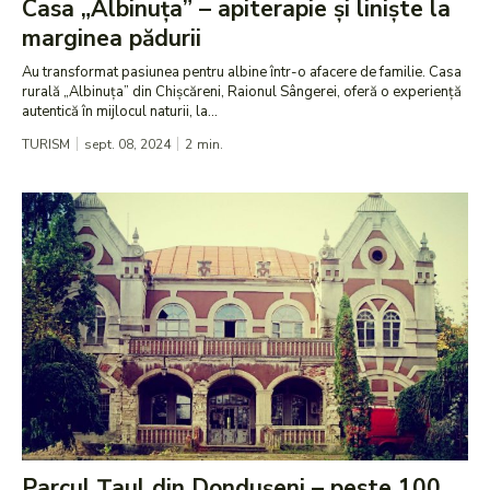
Casa „Albinuța” – apiterapie și liniște la
marginea pădurii
Au transformat pasiunea pentru albine într-o afacere de familie. Casa
rurală „Albinuța” din Chișcăreni, Raionul Sângerei, oferă o experiență
autentică în mijlocul naturii, la...
TURISM
sept. 08, 2024
2
min.
Parcul Țaul din Dondușeni – peste 100