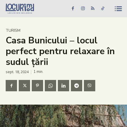
Caută în site...
Căutare
Caută în site...
Căutare
Știri
TURISM
Casa Bunicului – locul
Evenimente
perfect pentru relaxare în
Dezvoltare rurală
sudul țării
Turism
sept. 18, 2024
1
min.
Vinării
Patrimoniu
Produs Acasă