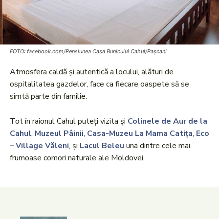
FOTO: facebook.com/Pensiunea Casa Bunicului Cahul/Pașcani
Atmosfera caldă și autentică a locului, alături de
ospitalitatea gazdelor, face ca fiecare oaspete să se
simtă parte din familie.
Tot în raionul Cahul puteți vizita și
Colinele de Aur de la
Cahul
,
Muzeul Pâinii
,
Casa-Muzeu La Mama Catița
,
Eco
– Village Văleni
, și
Lacul Beleu
una dintre cele mai
frumoase comori naturale ale Moldovei.