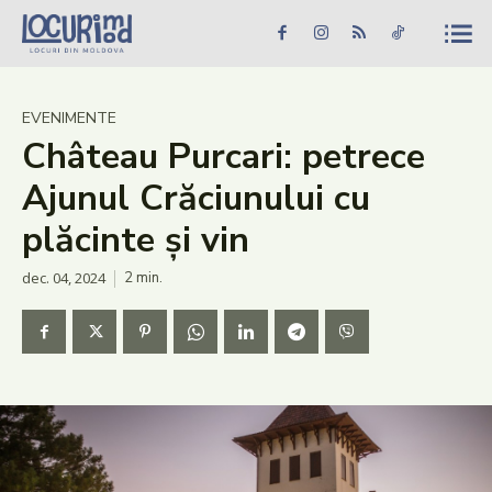
Caută în site...
Căutare
Caută în site...
Căutare
Știri
EVENIMENTE
Château Purcari: petrece
Evenimente
Ajunul Crăciunului cu
Dezvoltare rurală
plăcinte și vin
Turism
dec. 04, 2024
2
min.
Vinării
Patrimoniu
Produs Acasă