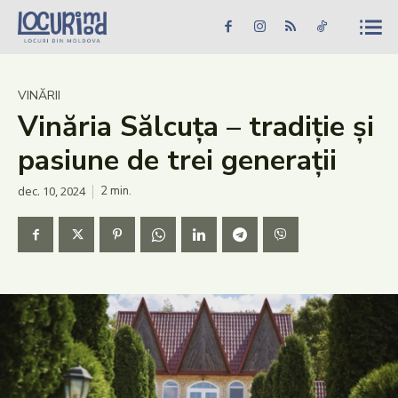
Caută în site...
Căutare
Caută în site...
Căutare
Știri
VINĂRII
Vinăria Sălcuța – tradiție și
Evenimente
pasiune de trei generații
Dezvoltare rurală
dec. 10, 2024
2
min.
Turism
Vinării
Patrimoniu
Produs Acasă