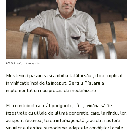
FOTO: salcutawine.md
Moştenind pasiunea şi ambiţia tatălui său şi fiind implicat
în vinificaţie încă de la început,
Sergiu Pîslaru
a
implementat un nou proces de modernizare.
El a contribuit ca atât podgoriile, cât şi vinăria să fie
înzestrate cu utilaje de ultimă generaţie, care, la rândul lor,
au sporit recunoaşterea internaţională şi au dat naştere
vinurilor autentice şi moderne, adaptate condiţiilor locale.