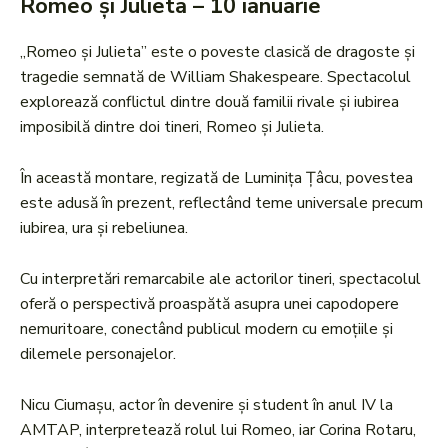
Romeo și Julieta – 10 ianuarie
„Romeo și Julieta” este o poveste clasică de dragoste și
tragedie semnată de William Shakespeare. Spectacolul
explorează conflictul dintre două familii rivale și iubirea
imposibilă dintre doi tineri, Romeo și Julieta.
În această montare, regizată de Luminița Țâcu, povestea
este adusă în prezent, reflectând teme universale precum
iubirea, ura și rebeliunea.
Cu interpretări remarcabile ale actorilor tineri, spectacolul
oferă o perspectivă proaspătă asupra unei capodopere
nemuritoare, conectând publicul modern cu emoțiile și
dilemele personajelor.
Nicu Ciumașu, actor în devenire și student în anul IV la
AMTAP, interpretează rolul lui Romeo, iar Corina Rotaru,