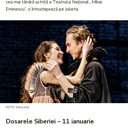
cea mai tânără actriță a Teatrului Național „Mihai
Eminescu”, o întruchipează pe Julieta.
FOTO: tnme.md
Dosarele Siberiei – 11 ianuarie