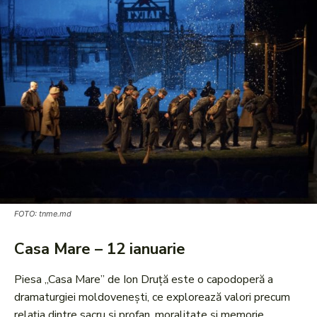
FOTO: tnme.md
Casa Mare – 12 ianuarie
Piesa „Casa Mare” de Ion Druță este o capodoperă a
dramaturgiei moldovenești, ce explorează valori precum
relația dintre sacru și profan, moralitate și memorie.