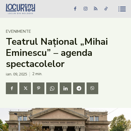
Caută în site...
Căutare
Caută în site...
Căutare
Știri
EVENIMENTE
Teatrul Național „Mihai
Evenimente
Eminescu” – agenda
Dezvoltare rurală
spectacolelor
Turism
ian. 09, 2025
2
min.
Vinării
Patrimoniu
Produs Acasă