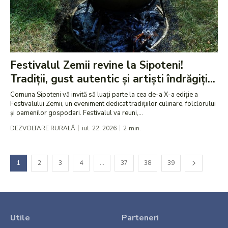
Festivalul Zemii revine la Sipoteni!
Tradiții, gust autentic și artiști îndrăgiți...
Comuna Sipoteni vă invită să luați parte la cea de-a X-a ediție a
Festivalului Zemii, un eveniment dedicat tradițiilor culinare, folclorului
și oamenilor gospodari. Festivalul va reuni,...
DEZVOLTARE RURALĂ
iul. 22, 2026
2
min.
1
2
3
4
…
37
38
39
Utile
Parteneri