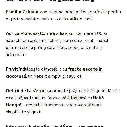
Familia Zaharia
vine cu afine proaspete – perfecte pentru
o gustare sănătoasă sau o dulceață de vară.
Aurica Vrancea-Cornea
aduce suc de mere 100%
natural, fără apă, fără zahăr și fără conservanți – ideal
pentru copii și părinți care caută produse curate și
hrănitoare.
Fruvit
îndulcește atmosfera cu
fructe uscate în
ciocolată
, un desert simplu și savuros.
Delicii de la Veronica
promite prăjiturele fragede, făcute
ca acasă, iar Mariana Zabrian vă întâmpină cu
Babă
Neagră
– desertul tradițional care cucerește prin
simplitate și gust.