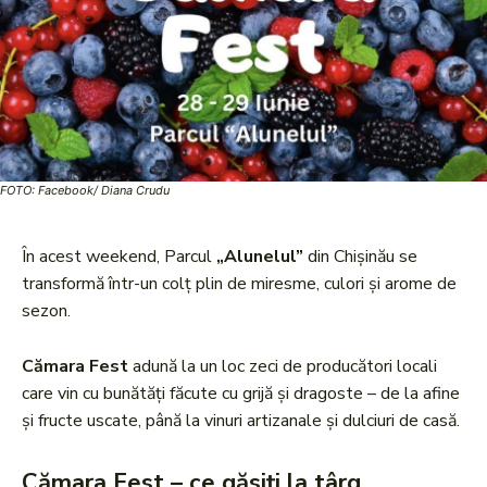
FOTO: Facebook/ Diana Crudu
În acest weekend, Parcul
„Alunelul”
din Chișinău se
transformă într-un colț plin de miresme, culori și arome de
sezon.
Cămara Fest
adună la un loc zeci de producători locali
care vin cu bunătăți făcute cu grijă și dragoste – de la afine
și fructe uscate, până la vinuri artizanale și dulciuri de casă.
Cămara Fest – ce găsiți la târg