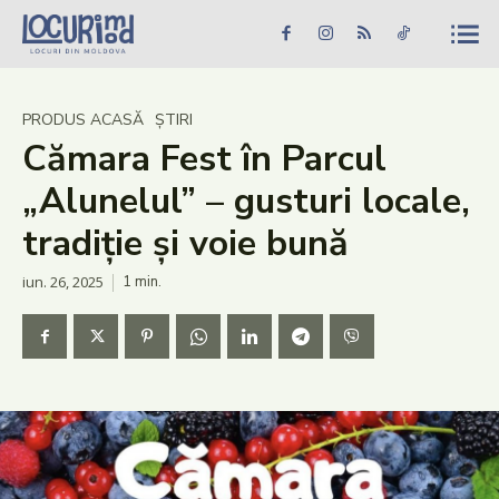
Caută în site...
Căutare
Caută în site...
Căutare
Știri
PRODUS ACASĂ
ȘTIRI
Cămara Fest în Parcul
Evenimente
„Alunelul” – gusturi locale,
Dezvoltare rurală
tradiție și voie bună
Turism
iun. 26, 2025
1
min.
Vinării
Patrimoniu
Produs Acasă