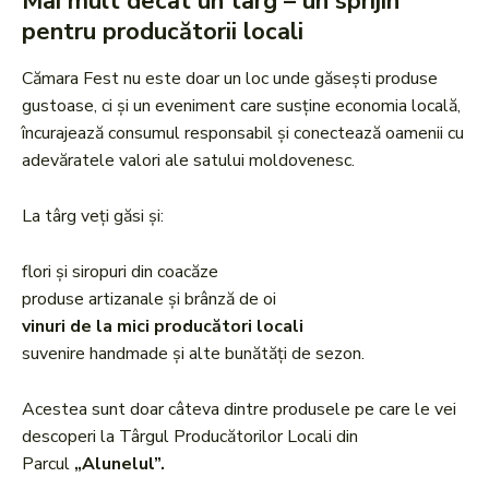
Mai mult decât un târg – un sprijin
pentru producătorii locali
Cămara Fest nu este doar un loc unde găsești produse
gustoase, ci și un eveniment care susține economia locală,
încurajează consumul responsabil și conectează oamenii cu
adevăratele valori ale satului moldovenesc.
La târg veți găsi și:
flori și siropuri din coacăze
produse artizanale și brânză de oi
vinuri de la mici producători locali
suvenire handmade și alte bunătăți de sezon.
Acestea sunt doar câteva dintre produsele pe care le vei
descoperi la Târgul Producătorilor Locali din
Parcul
„Alunelul”.