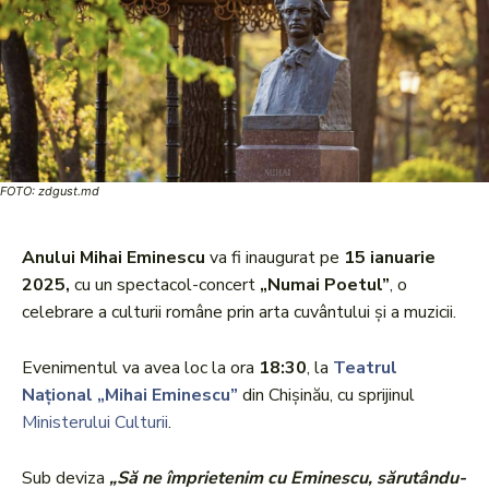
FOTO: zdgust.md
Anului Mihai Eminescu
va fi inaugurat pe
15 ianuarie
2025,
cu un spectacol-concert
„Numai Poetul”
, o
celebrare a culturii române prin arta cuvântului și a muzicii.
Evenimentul va avea loc la ora
18:30
, la
Teatrul
Național „Mihai Eminescu”
din Chișinău, cu sprijinul
Ministerului Culturii
.
Sub deviza
„Să ne împrietenim cu Eminescu, sărutându-