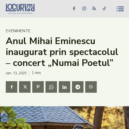
Caută în site...
Căutare
Caută în site...
Căutare
Știri
EVENIMENTE
Anul Mihai Eminescu
Evenimente
inaugurat prin spectacolul
Dezvoltare rurală
– concert „Numai Poetul”
Turism
ian. 13, 2025
1
min.
Vinării
Patrimoniu
Produs Acasă