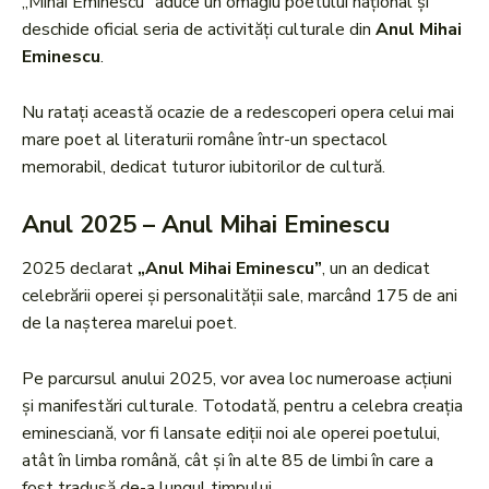
„Mihai Eminescu” aduce un omagiu poetului național și
deschide oficial seria de activități culturale din
Anul Mihai
Eminescu
.
Nu ratați această ocazie de a redescoperi opera celui mai
mare poet al literaturii române într-un spectacol
memorabil, dedicat tuturor iubitorilor de cultură.
Anul 2025 – Anul Mihai Eminescu
2025 declarat
„Anul Mihai Eminescu”
, un an dedicat
celebrării operei și personalității sale, marcând 175 de ani
de la nașterea marelui poet.
Pe parcursul anului 2025, vor avea loc numeroase acțiuni
și manifestări culturale. Totodată, pentru a celebra creația
eminesciană, vor fi lansate ediții noi ale operei poetului,
atât în limba română, cât și în alte 85 de limbi în care a
fost tradusă de-a lungul timpului.