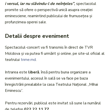
i versul, iar nu slăvindu-l de neînțeles”
,
spectacolul
promite să ofere o perspectivă unică asupra creației
eminesciene, reamintind publicului de frumusețea și
profunzimea operei sale.
Detalii despre eveniment
Spectacolul-concert va fi transmis în direct de TVR
Moldova și va putea fi urmărit și online, pe site-ul oficial al
teatrului
tnme.md
.
Intrarea este
liberă
, însă pentru buna organizare a
evenimentului, accesul în sală se va face pe baza
înregistrării prealabile la casa Teatrului Național „Mihai
Eminescu”.
Pentru rezervări, publicul este invitat să sune la numărul
de telefon
022 22 11 77
.