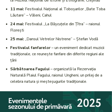
la Muzeul Național de Istorie și Etnografie, Chișinău
11 mai:
Festivalul Național al Toboșarilor „Bate Toba
Lăutare” – Văleni, Cahul
24 mai:
Festivalul „La Bășcuțele din Țîtra” – raionul
Florești
25 mai:
„Dansul Vetrelor Nistrene” – Ștefan Vodă
Festivalul fanfarelor
– un eveniment dedicat muzicii
tradiționale, ce reunește fanfare din diferite regiuni ale
țării
Sărbătoarea Fagului
– organizată la Rezervația
Naturală Plaiul Fagului, raionul Ungheni, un prilej de a
celebra natura și meșteșugurile tradiționale.