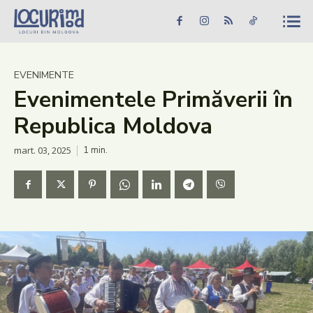
Caută în site...
Căutare
Caută în site...
Căutare
Știri
EVENIMENTE
Evenimentele Primăverii în
Evenimente
Republica Moldova
Dezvoltare rurală
mart. 03, 2025
1
min.
Turism
Vinării
Patrimoniu
Produs Acasă