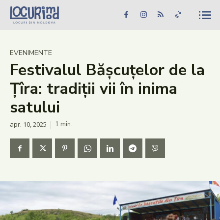
Caută în site...
Căutare
Caută în site...
Căutare
Știri
EVENIMENTE
Festivalul Bășcuțelor de la
Evenimente
Țîra: tradiții vii în inima
Dezvoltare rurală
satului
Turism
apr. 10, 2025
1
min.
Vinării
Patrimoniu
Produs Acasă