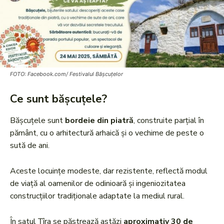
FOTO: Facebook.com/ Festivalul Bășcuțelor
Ce sunt bășcuțele?
Bășcuțele sunt
bordeie din piatră
, construite parțial în
pământ, cu o arhitectură arhaică și o vechime de peste o
sută de ani.
Aceste locuințe modeste, dar rezistente, reflectă modul
de viață al oamenilor de odinioară și ingeniozitatea
construcțiilor tradiționale adaptate la mediul rural.
În satul Țîra se păstrează astăzi
aproximativ 30 de