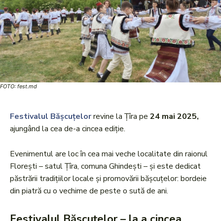
FOTO: fest.md
Festivalul Bășcuțelor
revine la Țîra pe
24 mai 2025,
ajungând la cea de-a cincea ediție.
Evenimentul are loc în cea mai veche localitate din raionul
Florești – satul Țîra, comuna Ghindești – și este dedicat
păstrării tradițiilor locale și promovării bășcuțelor: bordeie
din piatră cu o vechime de peste o sută de ani.
Festivalul Băscuțelor – la a cincea