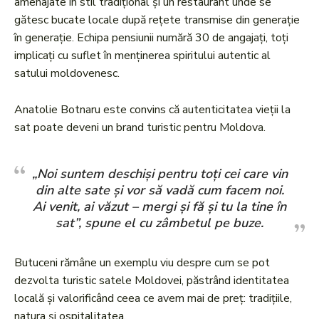
amenajate în stil tradițional și un restaurant unde se
gătesc bucate locale după rețete transmise din generație
în generație. Echipa pensiunii numără 30 de angajați, toți
implicați cu suflet în menținerea spiritului autentic al
satului moldovenesc.
Anatolie Botnaru este convins că autenticitatea vieții la
sat poate deveni un brand turistic pentru Moldova.
„Noi suntem deschiși pentru toți cei care vin
din alte sate și vor să vadă cum facem noi.
Ai venit, ai văzut – mergi și fă și tu la tine în
sat”, spune el cu zâmbetul pe buze.
Butuceni rămâne un exemplu viu despre cum se pot
dezvolta turistic satele Moldovei, păstrând identitatea
locală și valorificând ceea ce avem mai de preț: tradițiile,
natura și ospitalitatea.