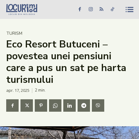
Caută în site...
Căutare
Caută în site...
Căutare
Știri
TURISM
Eco Resort Butuceni –
Evenimente
povestea unei pensiuni
Dezvoltare rurală
care a pus un sat pe harta
Turism
turismului
Vinării
apr. 17, 2025
2
min.
Patrimoniu
Produs Acasă