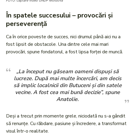
FOTO: captare video UNDP Moldova
În spatele succesului – provocări și
perseverență
Ca în orice poveste de succes, nici drumul până aici nu a
fost lipsit de obstacole. Una dintre cele mai mari
provocări, spune fondatorul, a fost lipsa forței de muncă.
„La început nu găseam oameni dispuși să
lucreze. După mai multe încercări, am decis
să implic localnicii din Butuceni și din satele
vecine. A fost cea mai bună decizie”, spune
Anatolie.
Deși a trecut prin momente grele, niciodată nu s-a gândit
să renunțe. Cu răbdare, pasiune și încredere, a transformat
visul într-o realitate.