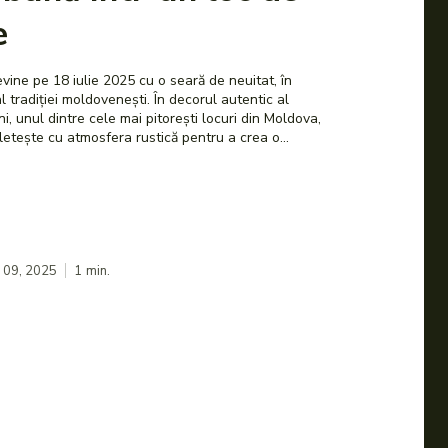
e
evine pe 18 iulie 2025 cu o seară de neuitat, în
iei moldovenești. În decorul autentic al
, unul dintre cele mai pitorești locuri din Moldova,
letește cu atmosfera rustică pentru a crea o...
. 09, 2025
1
min.