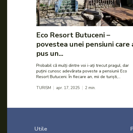
Eco Resort Butuceni –
povestea unei pensiuni care 
pus un...
Probabil că mulți dintre voi i-ați trecut pragul, dar
puțini cunosc adevărata poveste a pensiunii Eco
Resort Butuceni. În fiecare an, mii de turiști,...
TURISM
apr. 17, 2025
2
min.
Utile
P