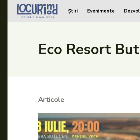
Știri
Evenimente
Dezvol
Caută în site...
Caută în site...
Știri
Eco Resort But
Evenimente
Dezvoltare rurală
Turism
Vinării
Articole
Patrimoniu
Produs Acasă