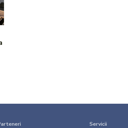
a
arteneri
Servicii