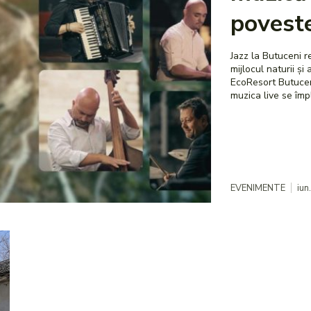
povest
Jazz la Butuceni r
mijlocul naturii și al tradiț
EcoResort Butuceni
muzica live se împ
EVENIMENTE
iun