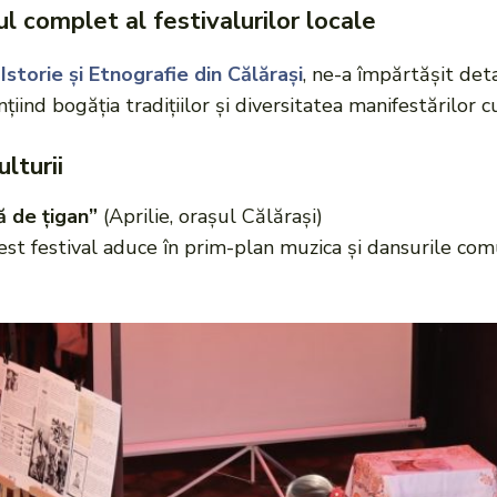
l complet al festivalurilor locale
storie și Etnografie din Călărași
, ne-a împărtășit det
țiind bogăția tradițiilor și diversitatea manifestărilor c
lturii
ă de țigan”
(Aprilie, orașul Călărași)
acest festival aduce în prim-plan muzica și dansurile co