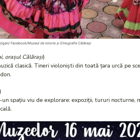
 țigan/ Facebook/Muzeul de Istorie și Etnografie Călărași
i, orașul Călărași
)
zică clasică. Tineri violoniști din toată țara urcă pe 
odon.
)
un spațiu viu de explorare: expoziții, tururi nocturne,
cală.