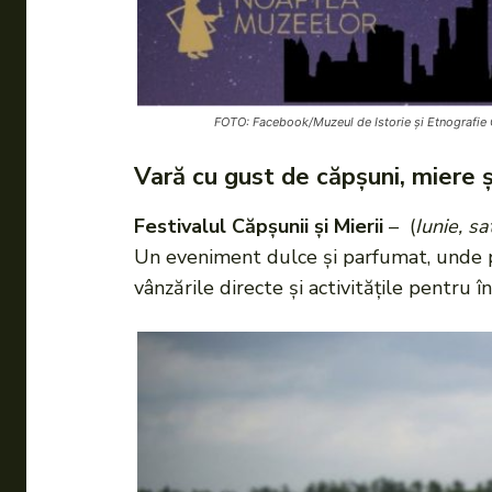
FOTO: Facebook/Muzeul de Istorie și Etnografie 
Vară cu gust de căpșuni, miere ș
Festivalul Căpșunii și Mierii
– (
Iunie, s
Un eveniment dulce și parfumat, unde pro
vânzările directe și activitățile pentru î