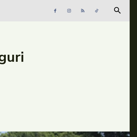
Căutare
Căutare
guri