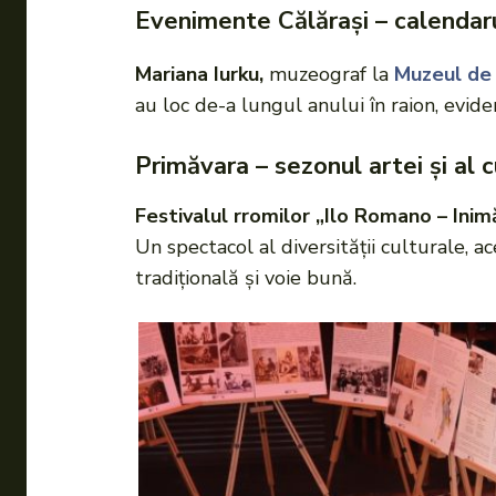
Evenimente Călărași – calendaru
Mariana Iurku,
muzeograf la
Muzeul de I
au loc de-a lungul anului în raion, eviden
Primăvara – sezonul artei și al cu
Festivalul rromilor „Ilo Romano – Inim
Un spectacol al diversității culturale, 
tradițională și voie bună.