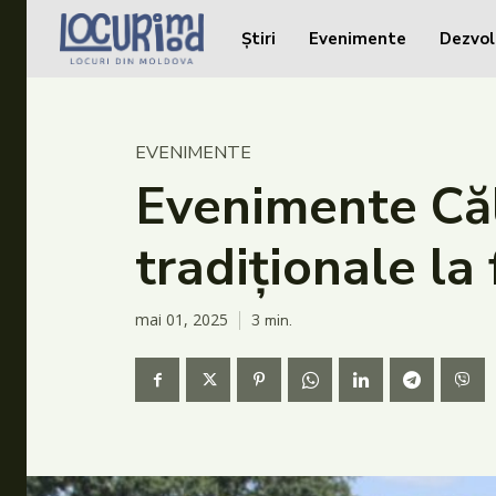
Știri
Evenimente
Dezvol
Caută în site...
Caută în site...
Știri
EVENIMENTE
Evenimente
Evenimente Căl
Dezvoltare rurală
tradiționale la 
Turism
Vinării
mai 01, 2025
3
min.
Patrimoniu
Produs Acasă