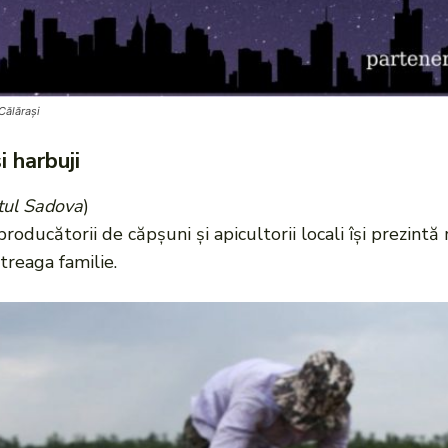
Călărași
i harbuji
atul Sadova
)
ducătorii de căpșuni și apicultorii locali își prezintă 
ntreaga familie.