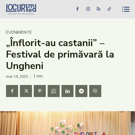
Caută în site...
Căutare
Caută în site...
Căutare
Știri
EVENIMENTE
„Înflorit-au castanii” –
Evenimente
Festival de primăvară la
Dezvoltare rurală
Ungheni
Turism
mai 14, 2025
1
min.
Vinării
Patrimoniu
Produs Acasă