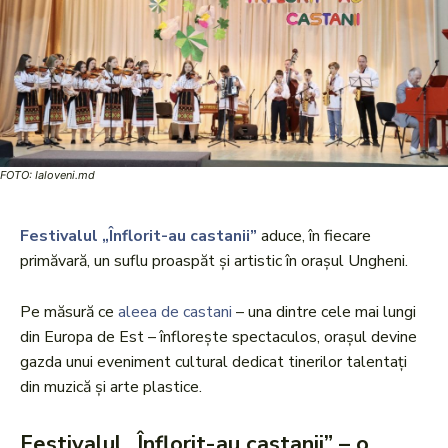
FOTO: Ialoveni.md
Festivalul „Înflorit-au castanii”
aduce, în fiecare
primăvară, un suflu proaspăt și artistic în orașul Ungheni.
Pe măsură ce
aleea de castani
– una dintre cele mai lungi
din Europa de Est – înflorește spectaculos, orașul devine
gazda unui eveniment cultural dedicat tinerilor talentați
din muzică și arte plastice.
Festivalul „Înflorit-au castanii” – o