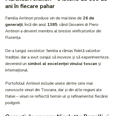
ani în fiecare pahar
Familia Antinori produce vin de mai bine de
26 de
generații
, încă din anul
1385
, când Giovanni di Piero
Antinori a devenit membru al breslei vinificatorilor din
Florența.
De-a lungul secolelor, familia a rămas fidelă valorilor
tradiției, dar a avut curajul să inoveze și să experimenteze,
devenind un
simbol al excelenței vinului toscan
și
internațional.
Portofoliul Antinori include unele dintre cele mai
cunoscute vinuri din Toscana, dar și din alte regiuni ale
Italiei – vinuri ce reflectă terroir-ul și rafinamentul fiecărei
podgorii.