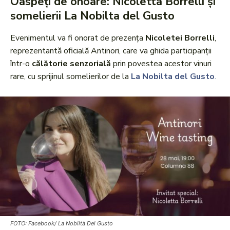
Oaspeți de onoare: Nicoletta Borrelli și
somelierii La Nobilta del Gusto
Evenimentul va fi onorat de prezența
Nicoletei Borrelli
,
reprezentantă oficială Antinori, care va ghida participanții
într-o
călătorie senzorială
prin povestea acestor vinuri
rare, cu sprijinul somelierilor de la
La Nobilta del Gusto
.
FOTO: Facebook/ La Nobiltà Del Gusto