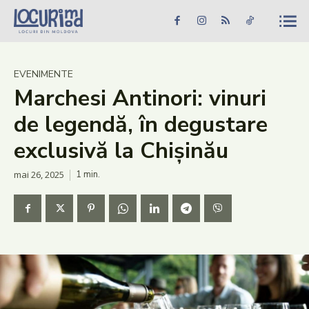
Caută în site...
Căutare
Caută în site...
Căutare
Știri
EVENIMENTE
Marchesi Antinori: vinuri
Evenimente
de legendă, în degustare
Dezvoltare rurală
exclusivă la Chișinău
Turism
mai 26, 2025
1
min.
Vinării
Patrimoniu
Produs Acasă