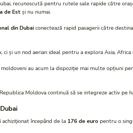
Dubai, recunoscută pentru rutele sale rapide către ora
pa de Est
și nu numai.
onal din Dubai
conectează rapid pasagerii către destina
 ci și un nod aerian ideal pentru a explora Asia, Africa
ii moldoveni au acum la dispoziție mai multe opțiuni pent
Republica Moldova continuă să se integreze activ pe har
 Dubai
i achiziționat începând de la
176 de euro
pentru o singu