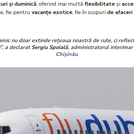
curi și duminică
, oferind mai multă
flexibilitate
și
acce
e, fie pentru
vacanțe exotice
, fie în scopuri
de afaceri
amic nu doar extinde rețeaua noastră de rute, ci reflec
”, a declarat
Sergiu Spoială
, administratorul interimar
Chișinău
.