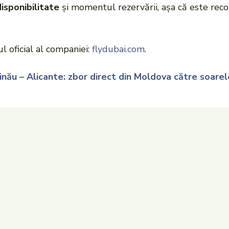
disponibilitate
și momentul rezervării, așa că este re
ul oficial al companiei:
flydubai.com
.
inău – Alicante: zbor direct din Moldova către soare