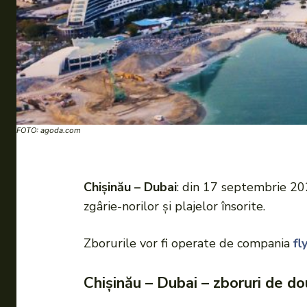
FOTO: agoda.com
Chișinău – Dubai
: din 17 septembrie 202
zgârie-norilor și plajelor însorite.
Zborurile vor fi operate de compania
fl
Chișinău – Dubai – zboruri de d