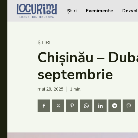
Știri
Evenimente
Dezvol
Caută în site...
Caută în site...
Știri
ȘTIRI
Evenimente
Chișinău – Duba
Dezvoltare rurală
septembrie
Turism
Vinării
mai 28, 2025
1
min.
Patrimoniu
Produs Acasă