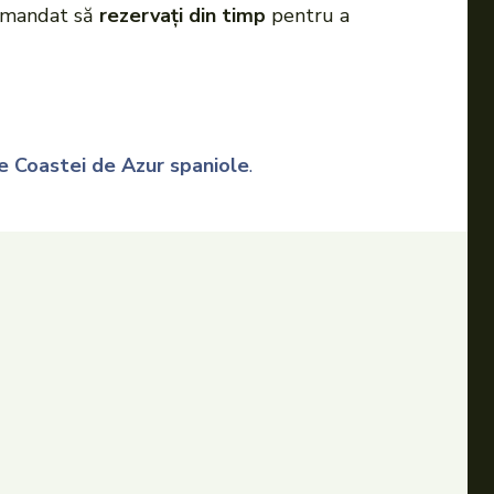
comandat să
rezervați din timp
pentru a
le Coastei de Azur spaniole
.