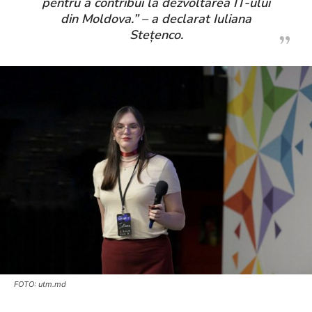
pentru a contribui la dezvoltarea IT-ului
din Moldova.” – a declarat Iuliana
Stețenco.
FOTO: utm.md