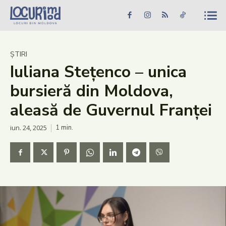
Caută în site...
Căutare
Caută în site...
Căutare
Știri
ȘTIRI
Iuliana Stețenco – unica
Evenimente
bursieră din Moldova,
Dezvoltare rurală
aleasă de Guvernul Franței
Turism
iun. 24, 2025
1
min.
Vinării
Patrimoniu
Produs Acasă