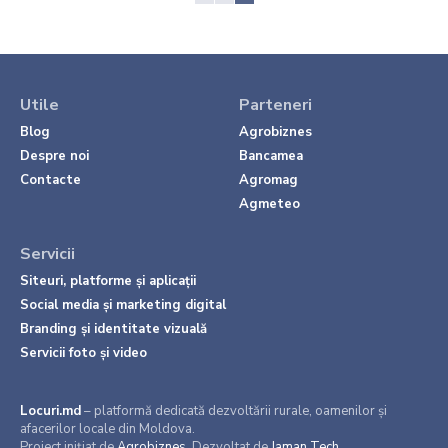
Utile
Parteneri
Blog
Agrobiznes
Despre noi
Bancamea
Contacte
Agromag
Agmeteo
Servicii
Siteuri, platforme și aplicații
Social media și marketing digital
Branding și identitate vizuală
Servicii foto și video
Locuri.md
– platformă dedicată dezvoltării rurale, oamenilor și
afacerilor locale din Moldova.
Proiect inițiat de
Agrobiznes
. Dezvoltat de
Jaman Tech
.