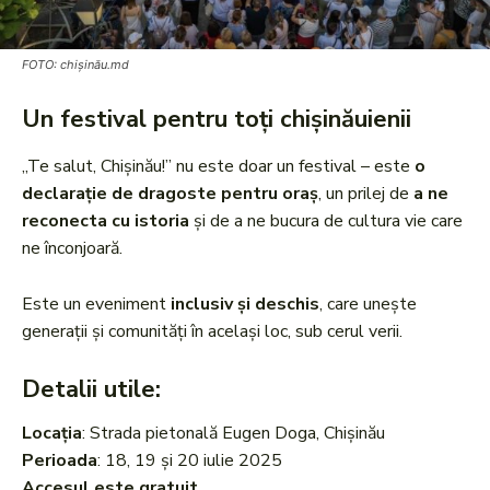
FOTO: chișinău.md
Un festival pentru toți chișinăuienii
„Te salut, Chișinău!” nu este doar un festival – este
o
declarație de dragoste pentru oraș
, un prilej de
a ne
reconecta cu istoria
și de a ne bucura de cultura vie care
ne înconjoară.
Este un eveniment
inclusiv și deschis
, care unește
generații și comunități în același loc, sub cerul verii.
Detalii utile:
Locația
: Strada pietonală Eugen Doga, Chișinău
Perioada
: 18, 19 și 20 iulie 2025
Accesul este gratuit
.