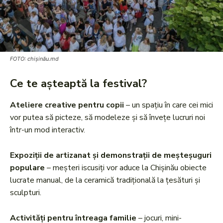
FOTO: chișinău.md
Ce te așteaptă la festival?
Ateliere creative pentru copii
– un spațiu în care cei mici
vor putea să picteze, să modeleze și să învețe lucruri noi
într-un mod interactiv.
Expoziții de artizanat și demonstrații de meșteșuguri
populare
– meșteri iscusiți vor aduce la Chișinău obiecte
lucrate manual, de la ceramică tradițională la țesături și
sculpturi.
Activități pentru întreaga familie
– jocuri, mini-