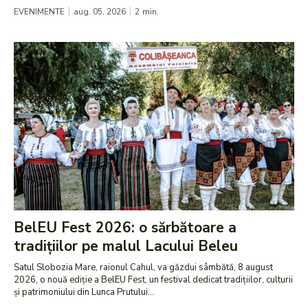
EVENIMENTE
aug. 05, 2026
2
min.
BelEU Fest 2026: o sărbătoare a
tradițiilor pe malul Lacului Beleu
Satul Slobozia Mare, raionul Cahul, va găzdui sâmbătă, 8 august
2026, o nouă ediție a BelEU Fest, un festival dedicat tradițiilor, culturii
și patrimoniului din Lunca Prutului...