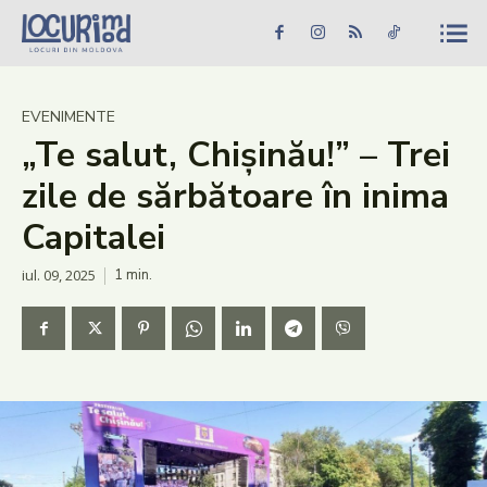
Caută în site...
Căutare
Caută în site...
Căutare
Știri
EVENIMENTE
„Te salut, Chișinău!” – Trei
Evenimente
zile de sărbătoare în inima
Dezvoltare rurală
Capitalei
Turism
iul. 09, 2025
1
min.
Vinării
Patrimoniu
Produs Acasă