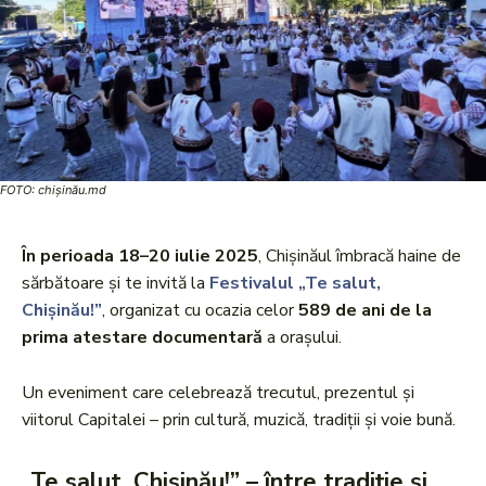
FOTO: chișinău.md
În perioada 18–20 iulie 2025
, Chișinăul îmbracă haine de
sărbătoare și te invită la
Festivalul „Te salut,
Chișinău!”
, organizat cu ocazia celor
589 de ani de la
prima atestare documentară
a orașului.
Un eveniment care celebrează trecutul, prezentul și
viitorul Capitalei – prin cultură, muzică, tradiții și voie bună.
„Te salut, Chișinău!” – între tradiție și