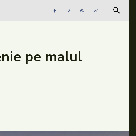
Căutare
Căutare
tenie pe malul