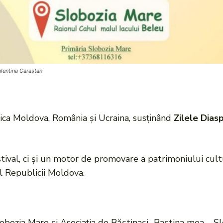
lentina Carastan
ca Moldova, România și Ucraina, susținând
Zilele Dias
ival, ci și un motor de promovare a patrimoniului cultu
l Republicii Moldova.
obozia Mare și Asociația de Băștinași „Baștina mea – Slo