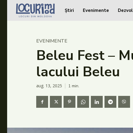
Știri
Evenimente
Dezvol
Caută în site...
Caută în site...
Știri
EVENIMENTE
Evenimente
Beleu Fest – Mu
Dezvoltare rurală
lacului Beleu
Turism
Vinării
aug. 13, 2025
1
min.
Patrimoniu
Produs Acasă