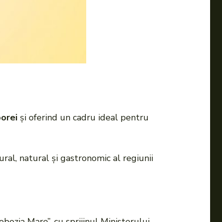
porei
și oferind un cadru ideal pentru
ral, natural și gastronomic al regiunii
bozia Mare”, cu sprijinul Ministerului