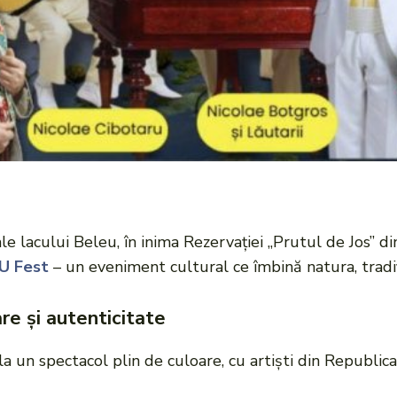
e lacului Beleu, în inima Rezervației „Prutul de Jos” di
EU Fest
– un eveniment cultural ce îmbină natura, tradiț
re și autenticitate
i la un spectacol plin de culoare, cu artiști din Republi