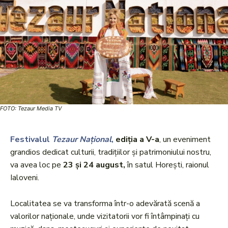
FOTO: Tezaur Media TV
Festivalul
Tezaur Național
,
ediția a V-a
, un eveniment
grandios dedicat culturii, tradițiilor și patrimoniului nostru,
va avea loc pe
23 și 24 august,
în satul Horești, raionul
Ialoveni.
Localitatea se va transforma într-o adevărată scenă a
valorilor naționale, unde vizitatorii vor fi întâmpinați cu