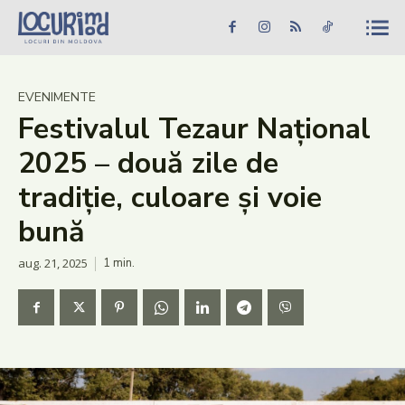
Caută în site...
Căutare
Caută în site...
Căutare
Știri
EVENIMENTE
Festivalul Tezaur Național
Evenimente
2025 – două zile de
Dezvoltare rurală
tradiție, culoare și voie
Turism
bună
Vinării
aug. 21, 2025
1
min.
Patrimoniu
Produs Acasă