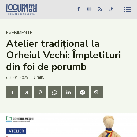
Caută în site...
Căutare
Caută în site...
Căutare
Știri
EVENIMENTE
Atelier tradițional la
Evenimente
Orheiul Vechi: Împletituri
Dezvoltare rurală
din foi de porumb
Turism
oct. 01, 2025
1
min.
Vinării
Patrimoniu
Produs Acasă