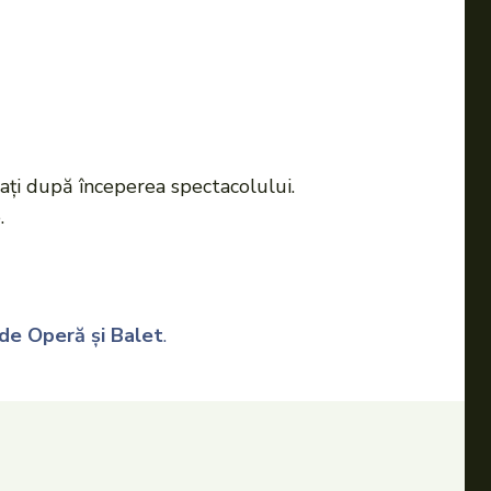
ziați după începerea spectacolului.
.
de Operă și Balet
.