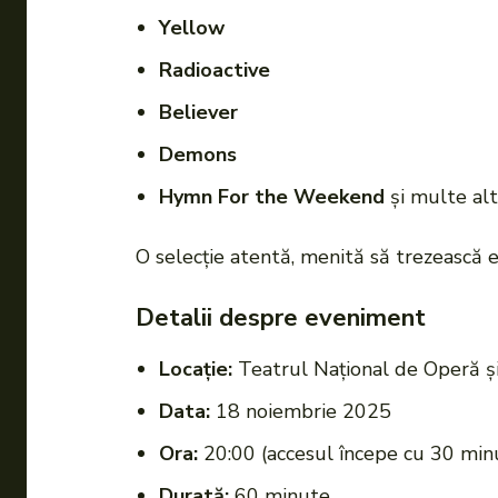
Yellow
Radioactive
Believer
Demons
Hymn For the Weekend
și multe alt
O selecție atentă, menită să trezească e
Detalii despre eveniment
Locație:
Teatrul Național de Operă și
Data:
18 noiembrie 2025
Ora:
20:00 (accesul începe cu 30 minu
Durată:
60 minute