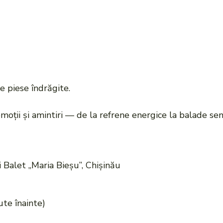
e piese îndrăgite.
moții și amintiri — de la refrene energice la balade sens
 Balet „Maria Bieșu”, Chișinău
te înainte)