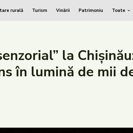
tare rurală
Turism
Vinării
Patrimoniu
Toate
enzorial” la Chișinău
s în lumină de mii d