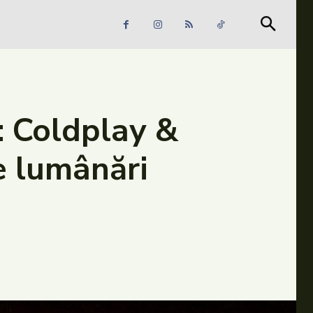
Căutare
Căutare
: Coldplay &
e lumânări