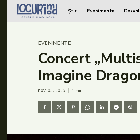
Știri
Evenimente
Dezvol
Caută în site...
Caută în site...
Știri
EVENIMENTE
Evenimente
Concert „Multis
Dezvoltare rurală
Imagine Dragon
Turism
Vinării
nov. 05, 2025
1
min.
Patrimoniu
Produs Acasă