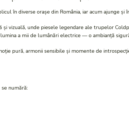
licul în diverse orașe din România, iar acum ajunge și 
 și vizuală, unde piesele legendare ale trupelor Cold
n lumina a mii de lumânări electrice — o ambianță sigur
oție pură, armonii sensibile și momente de introspecție
ă se numără: