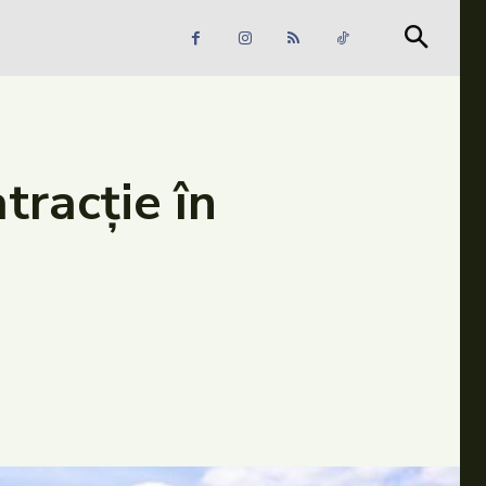
Căutare
Căutare
tracție în