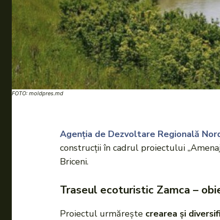
FOTO: moldpres.md
Agenția de Dezvoltare Regională No
construcţii în cadrul proiectului „Amena
Briceni.
Traseul ecoturistic Zamca – obie
Proiectul urmăreşte
crearea şi diversif