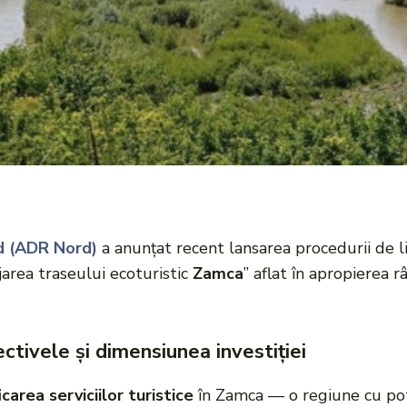
rd (ADR Nord)
a anunțat recent lansarea procedurii de li
jarea traseului ecoturistic
Zamca
” aflat în apropierea r
ctivele și dimensiunea investiției
icarea serviciilor turistice
în Zamca — o regiune cu pot