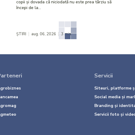
copii și dovada că niciodată nu este prea târziu să
începi de la...
ȘTIRI
aug. 06, 2026
3
min.
arteneri
Servicii
grobiznes
Siteuri, platforme și
ancamea
Social media și mar
gromag
Branding și identit
gmeteo
Servicii foto și vide