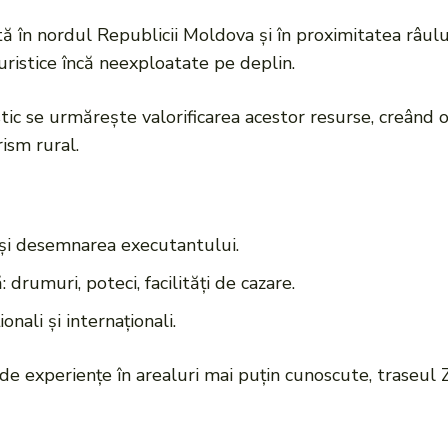
tă în nordul Republicii Moldova și în proximitatea râul
turistice încă neexploatate pe deplin.
tic se urmăreşte valorificarea acestor resurse, creând 
rism rural.
e şi desemnarea executantului.
 drumuri, poteci, facilități de cazare.
nali şi internaţionali.
i de experienţe în arealuri mai puţin cunoscute, traseu