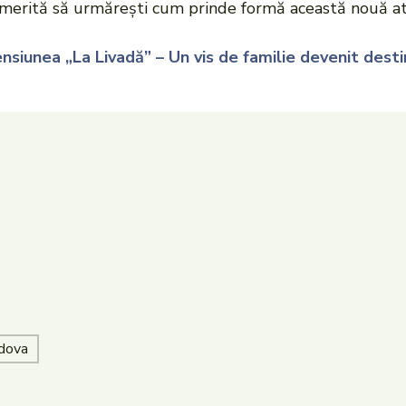
merită să urmărești cum prinde formă această nouă atra
siunea „La Livadă” – Un vis de familie devenit dest
dova