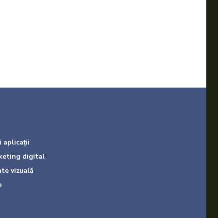
 aplicații
keting digital
ate vizuală
o