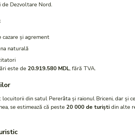
nii de Dezvoltare Nord.
:
de cazare şi agrement
ona naturală
itatori
ări este de
20.919.580 MDL
, fără TVA.
ilor
t locuitorii din satul Pererâta şi raionul Briceni, dar și 
nea, se estimează că peste
20 000 de turiști
din alte r
ristic