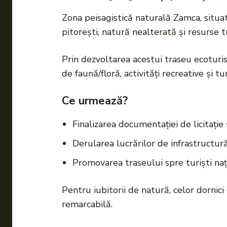
Zona peisagistică naturală Zamca, situa
pitorești, natură nealterată și resurse 
Prin dezvoltarea acestui traseu ecoturis
de faună/floră, activităţi recreative şi tu
Ce urmează?
Finalizarea documentației de licitați
Derularea lucrărilor de infrastructură:
Promovarea traseului spre turişti naţio
Pentru iubitorii de natură, celor dornic
remarcabilă.