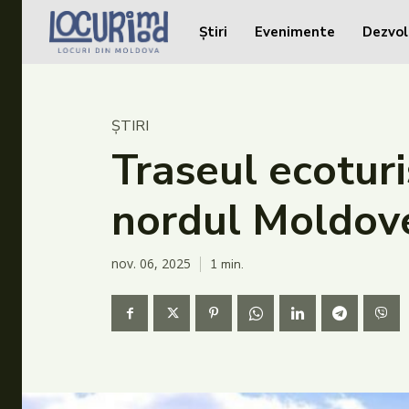
Știri
Evenimente
Dezvol
Caută în site...
Caută în site...
Știri
ȘTIRI
Evenimente
Traseul ecoturi
Dezvoltare rurală
nordul Moldov
Turism
Vinării
nov. 06, 2025
1
min.
Patrimoniu
Produs Acasă