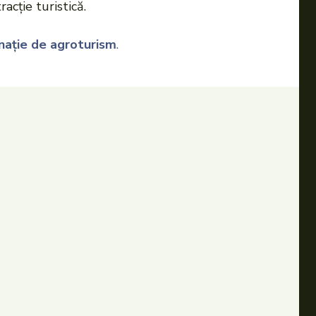
cţie turistică.
inație de agroturism
.