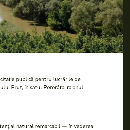
citație publică pentru lucrările de
âului Prut, în satul Pererâta, raionul
enţial natural remarcabil — în vederea