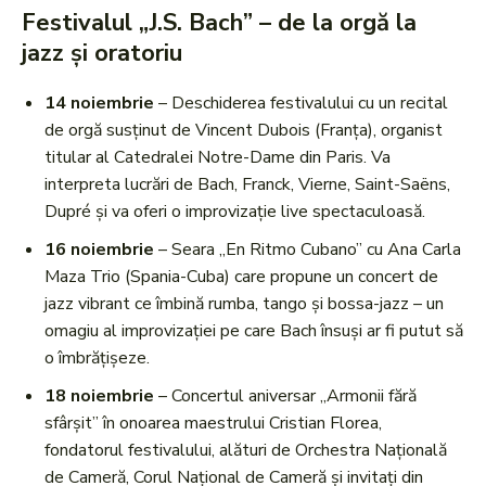
Festivalul „J.S. Bach” – de la orgă la
jazz şi oratoriu
14 noiembrie
– Deschiderea festivalului cu un recital
de orgă susţinut de Vincent Dubois (Franţa), organist
titular al Catedralei Notre-Dame din Paris. Va
interpreta lucrări de Bach, Franck, Vierne, Saint-Saëns,
Dupré și va oferi o improvizație live spectaculoasă.
16 noiembrie
– Seara „En Ritmo Cubano” cu Ana Carla
Maza Trio (Spania-Cuba) care propune un concert de
jazz vibrant ce îmbină rumba, tango și bossa-jazz – un
omagiu al improvizației pe care Bach însuşi ar fi putut să
o îmbrățișeze.
18 noiembrie
– Concertul aniversar „Armonii fără
sfârșit” în onoarea maestrului Cristian Florea,
fondatorul festivalului, alături de Orchestra Națională
de Cameră, Corul Național de Cameră şi invitaţi din