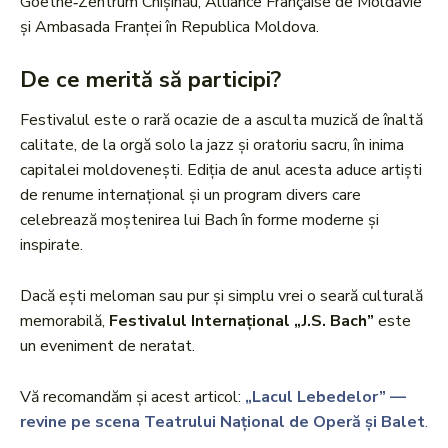
Goethe‑Zentrum Chișinău, Alliance Française de Moldavie
şi Ambasada Franței în Republica Moldova.
De ce merită să participi?
Festivalul este o rară ocazie de a asculta muzică de înaltă
calitate, de la orgă solo la jazz şi oratoriu sacru, în inima
capitalei moldoveneşti. Ediţia de anul acesta aduce artişti
de renume internaţional şi un program divers care
celebrează moştenirea lui Bach în forme moderne şi
inspirate.
Dacă eşti meloman sau pur şi simplu vrei o seară culturală
memorabilă,
Festivalul Internațional „J.S. Bach”
este
un eveniment de neratat.
Vă recomandăm și acest articol:
„Lacul Lebedelor” —
revine pe scena Teatrului Național de Operă și Balet
.