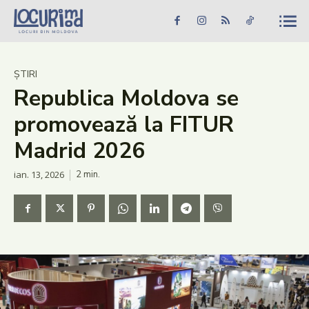
Caută în site...
Căutare
Caută în site...
Căutare
Știri
ȘTIRI
Republica Moldova se
Evenimente
promovează la FITUR
Dezvoltare rurală
Madrid 2026
Turism
ian. 13, 2026
2
min.
Vinării
Patrimoniu
Produs Acasă