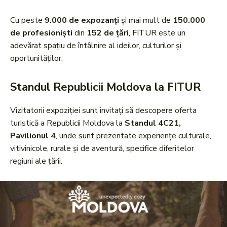
Cu peste
9.000 de expozanți
și mai mult de
150.000
de profesioniști
din
152 de țări
, FITUR este un
adevărat spațiu de întâlnire al ideilor, culturilor și
oportunităților.
Standul Republicii Moldova la FITUR
Vizitatorii expoziției sunt invitați să descopere oferta
turistică a Republicii Moldova la
Standul 4C21,
Pavilionul 4
, unde sunt prezentate experiențe culturale,
vitivinicole, rurale și de aventură, specifice diferitelor
regiuni ale țării.