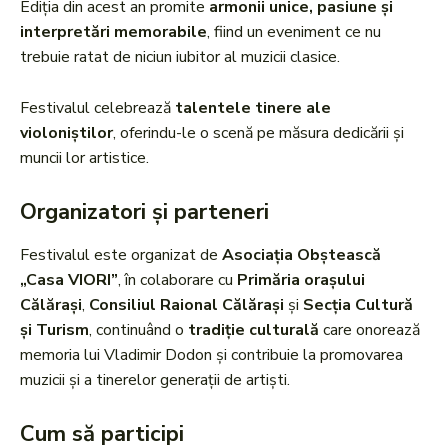
Ediția din acest an promite
armonii unice, pasiune și
interpretări memorabile
, fiind un eveniment ce nu
trebuie ratat de niciun iubitor al muzicii clasice.
Festivalul celebrează
talentele tinere ale
violoniștilor
, oferindu-le o scenă pe măsura dedicării și
muncii lor artistice.
Organizatori și parteneri
Festivalul este organizat de
Asociația Obștească
„Casa VIORI”
, în colaborare cu
Primăria orașului
Călărași
,
Consiliul Raional Călărași
și
Secția Cultură
și Turism
, continuând o
tradiție culturală
care onorează
memoria lui Vladimir Dodon și contribuie la promovarea
muzicii și a tinerelor generații de artiști.
Cum să participi