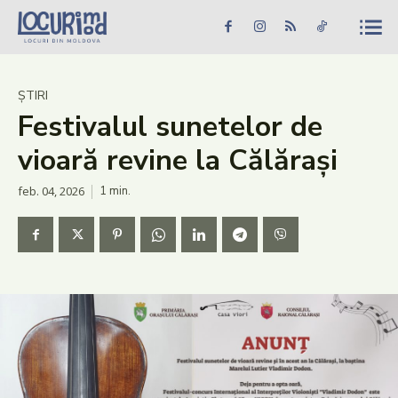
Caută în site...
Căutare
Caută în site...
Căutare
Știri
ȘTIRI
Festivalul sunetelor de
Evenimente
vioară revine la Călărași
Dezvoltare rurală
feb. 04, 2026
1
min.
Turism
Vinării
Patrimoniu
Produs Acasă