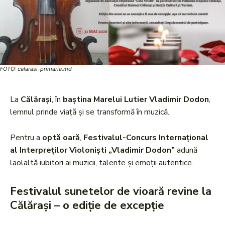
FOTO: calarasi-primaria.md
La
Călărași
, în
baștina Marelui Lutier Vladimir Dodon
,
lemnul prinde viață și se transformă în muzică.
Pentru a
optă oară
,
Festivalul-Concurs Internațional
al Interpreților Violoniști „Vladimir Dodon”
adună
laolaltă iubitori ai muzicii, talente și emoții autentice.
Festivalul sunetelor de vioară revine la
Călărași – o ediție de excepție